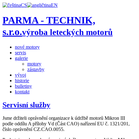
CS
EN
PARMA - TECHNIK,
s.r.o.
výroba leteckých motorů
nové motory
servis
galerie
motory
zástavby
vývoj
historie
bulletiny
kontakt
Servisní služby
Jsme držiteli oprávnění organizace k údržbě motorů Mikron III
podle oddílu A přílohy Vd (Část CAO) nařízení EU č. 1321/201,
číslo oprávnění CZ.CAO.0055.